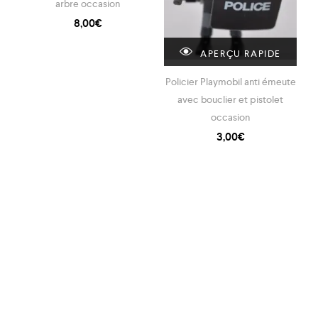
arbre occasion
8,00
€
APERÇU RAPIDE
Policier Playmobil anti émeute
avec bouclier et pistolet
occasion
de
3,00
€