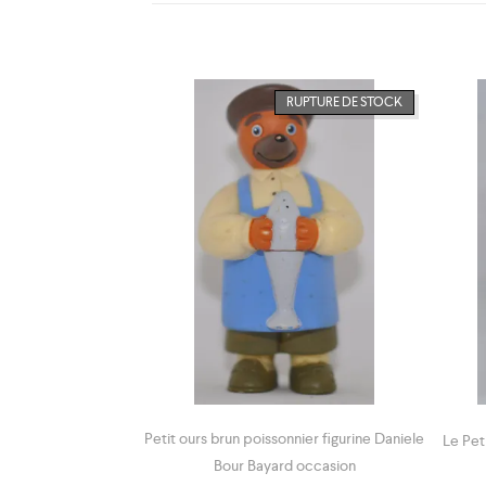
UPTURE DE STOCK
RUPTURE DE STOCK
Petit ours brun poissonnier figurine Daniele
 Bagnard Occasion
Le Pet
Bour Bayard occasion
€