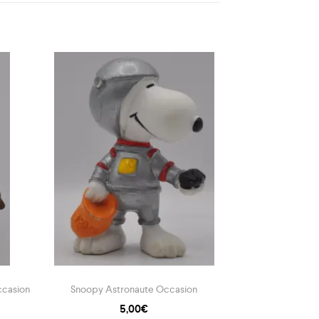
ccasion
Snoopy Astronaute Occasion
Jack Dalton Tenu
5,00
€