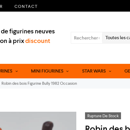
ER
CONTACT
de figurines neuves
Toutes les c
ion à prix
discount
URINES
MINI FIGURINES
STAR WARS
GE
Robin des bois Figurine Bully 1982 Occasion
Rupture De Stock
Robin des b