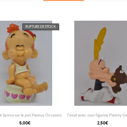
RUPTURE DE STOCK
it Spirou sur le pot Plastoy Occasion
Titeuf avec ours figurine Plastoy O
5,00
€
2,50
€