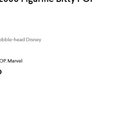
obble-head Disney
POP
,
Marvel