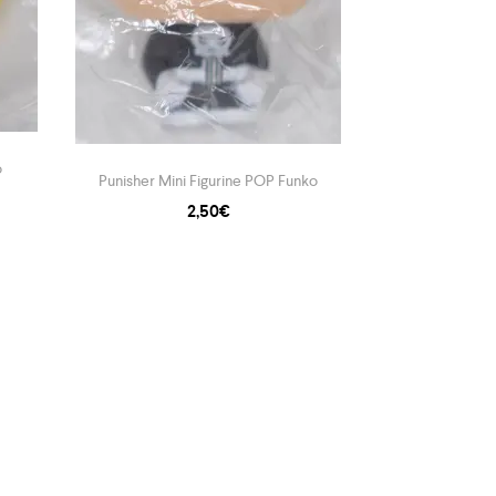
o
Punisher Mini Figurine POP Funko
Groot Mini F
2,50
€