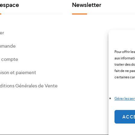
espace
Newsletter
er
mmande
Pour offrir l
aux informati
 compte
traiter des d
fait de ne pa
aison et paiement
certaines car
itions Générales de Vente
Gérer les ser
ACC