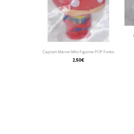
ine POP Funko
Captain Marvel Mini Figurine POP Funko
€
2,50
€