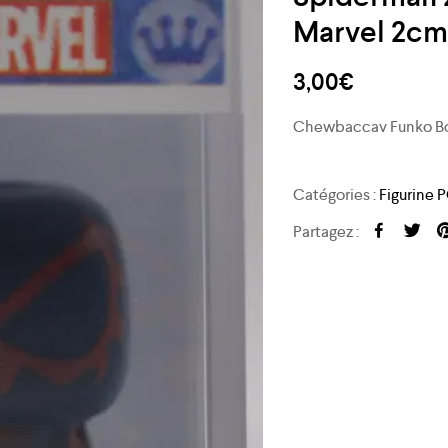
Marvel 2cm
3,00
€
Chewbaccav Funko B
Catégories :
Figurine 
Partagez :