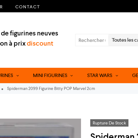
ER
CONTACT
de figurines neuves
Toutes les c
ion à prix
discount
URINES
MINI FIGURINES
STAR WARS
GE
Spiderman 2099 Figurine Bitty POP Marvel 2cm
Rupture De Stock
Spiderman 2