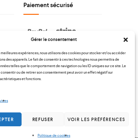
Paiement sécurisé
Gérer le consentement
Suivez nous !
es meilleures expériences, nous utilisons des cookies pour stocker et/ou accéder
ons des appareils. Le fait de consentir à ces technologies nous permettra de
onnées telles que le comportement de navigation ou les ID uniques sur ce site. Le
s consentir ou de retirer son consentement peut avoir un effet négatif sur
actéristiques et fonctions.
vices
EPTER
REFUSER
VOIR LES PRÉFÉRENCES
Politique de cookies